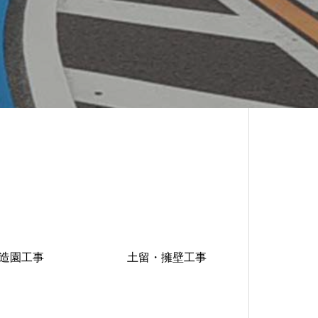
造園工事
土留・擁壁工事