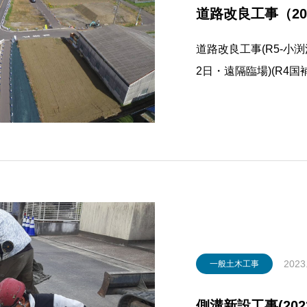
道路改良工事（202
道路改良工事(R5-小渕
2日・遠隔臨場)(R4国補
2023
一般土木工事
側溝新設工事(202